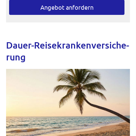
An­ge­bot an­for­dern
Dauer-Reise­kranken­ver­si­che­
rung