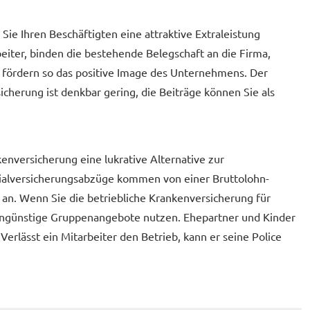
n Sie Ihren Beschäftigten eine attraktive Extraleistung
eiter, binden die bestehende Belegschaft an die Firma,
 fördern so das positive Image des Unternehmens. Der
­che­rung ist denkbar gering, die Beiträge können Sie als
en­ver­si­che­rung eine lukrative Alternative zur
ialversicherungsabzüge kommen von einer Bruttolohn-
. Wenn Sie die betriebliche Kranken­ver­si­che­rung für
engünstige Gruppenangebote nutzen. Ehepartner und Kinder
 Verlässt ein Mitarbeiter den Betrieb, kann er seine Police