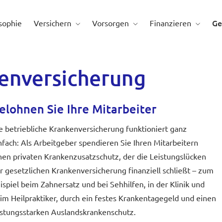
Ge
sophie
Versichern
Vorsorgen
Finanzieren
n­ver­si­che­rung
elohnen Sie Ihre Mitarbeiter
e betriebliche Kranken­ver­si­che­rung funktioniert ganz
nfach: Als Arbeitgeber spendieren Sie Ihren Mitarbeitern
nen privaten Krankenzusatzschutz, der die Leistungslücken
r gesetzlichen Kranken­ver­si­che­rung finanziell schließt – zum
ispiel beim Zahnersatz und bei Sehhilfen, in der Klinik und
im Heilpraktiker, durch ein festes Krankentagegeld und einen
istungsstarken Auslandskrankenschutz.