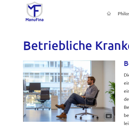
Philo
Betriebliche Kranke
B
Di
ei
ei
de
Be
be
KI
le